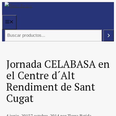
Saltar
al
contenido
Menú
Buscar
Jornada CELABASA en
el Centre d´Alt
Rendiment de Sant
Cugat
4 junio, 2015
7 octubre, 2014
por
Tierra Batida