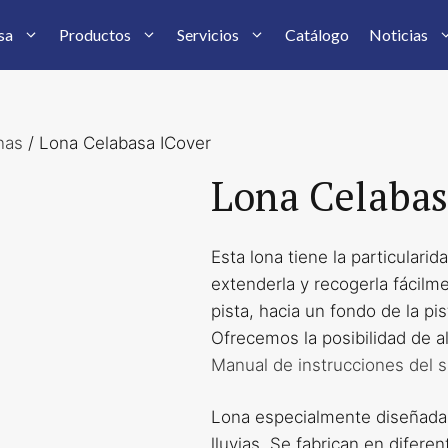
sa
Productos
Servicios
Catálogo
Noticias
nas
/ Lona Celabasa ICover
Lona Celabas
Esta lona tiene la particular
extenderla y recogerla fácilme
pista, hacia un fondo de la pi
Ofrecemos la posibilidad de al
Manual de instrucciones del s
Lona especialmente diseñada p
lluvias. Se fabrican en difere