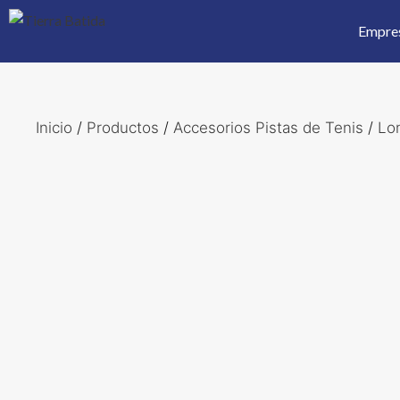
Saltar
Empre
al
contenido
Inicio
/
Productos
/
Accesorios Pistas de Tenis
/
Lo