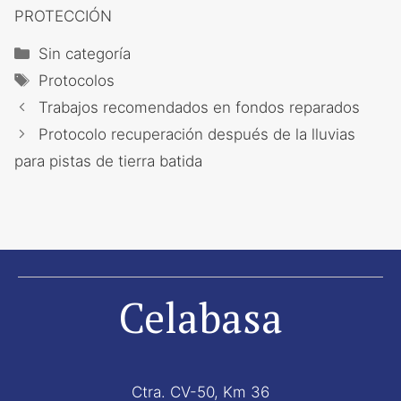
PROTECCIÓN
Categorías
Sin categoría
Etiquetas
Protocolos
Trabajos recomendados en fondos reparados
Protocolo recuperación después de la lluvias
para pistas de tierra batida
Celabasa
Ctra. CV-50, Km 36